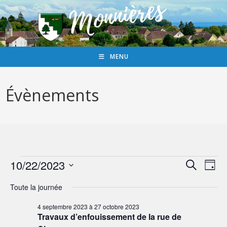
MENU
Évènements
10/22/2023
R
N
R
J
a
e
e
S
o
c
Toute la journée
v
c
u
é
h
i
r
h
l
4 septembre 2023
à
27 octobre 2023
e
g
Travaux d’enfouissement de la rue de
e
r
e
a