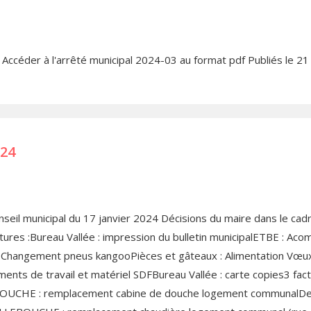
 Accéder à l'arrêté municipal 2024-03 au format pdf Publiés le 21
024
seil municipal du 17 janvier 2024 Décisions du maire dans le cad
actures :Bureau Vallée : impression du bulletin municipalETBE :
Changement pneus kangooPièces et gâteaux : Alimentation Vœux
nts de travail et matériel SDFBureau Vallée : carte copies3 factur
EBOUCHE : remplacement cabine de douche logement communalDev