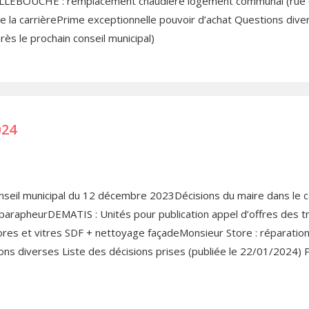
LLEBOUCHE : remplacement chaudière logement communal (rue 
 la carrièrePrime exceptionnelle pouvoir d’achat Questions diver
ès le prochain conseil municipal)
024
nseil municipal du 12 décembre 2023Décisions du maire dans le c
et parapheurDEMATIS : Unités pour publication appel d’offres des
es et vitres SDF + nettoyage façadeMonsieur Store : réparation 
ns diverses Liste des décisions prises (publiée le 22/01/2024) P