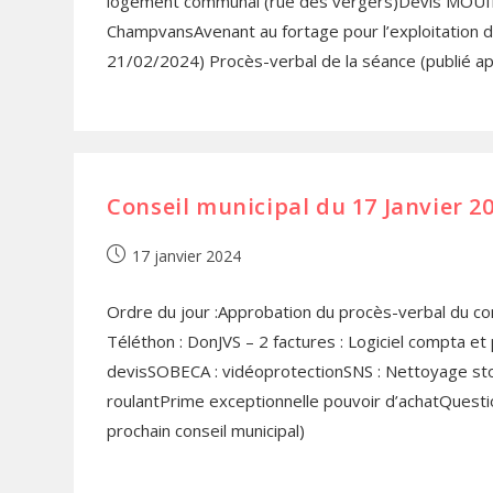
logement communal (rue des vergers)Devis MOUI
ChampvansAvenant au fortage pour l’exploitation de
21/02/2024) Procès-verbal de la séance (publié apr
Conseil municipal du 17 Janvier 2
17 janvier 2024
Ordre du jour :Approbation du procès-verbal du co
Téléthon : DonJVS – 2 factures : Logiciel compta 
devisSOBECA : vidéoprotectionSNS : Nettoyage stor
roulantPrime exceptionnelle pouvoir d’achatQuestio
prochain conseil municipal)